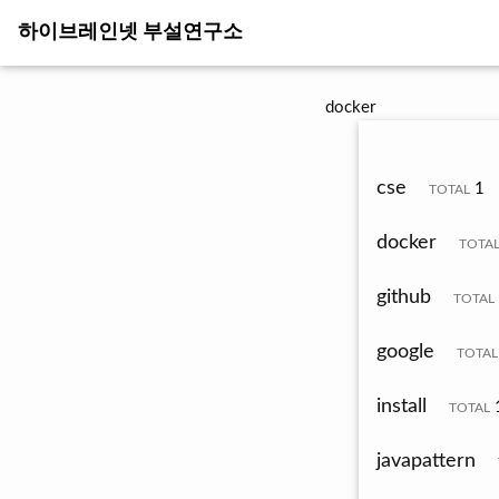
하이브레인넷 부설연구소
docker
cse
1
TOTAL
docker
TOTA
github
TOTAL
google
TOTAL
install
TOTAL
javapattern