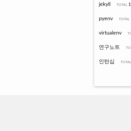
jekyll
1
TOTAL
pyenv
TOTAL
virtualenv
T
연구노트
TO
인턴십
TOTA